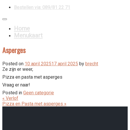
Skip
telephone
to
Artisanaal bereide pizza's en pasta's
content
La Panza
Home
Menukaart
Asperges
Posted on
10 april 2025
17 april 2025
by
brecht
Ze zijn er weer,
Pizza en pasta met asperges
Vraag er naar!
Posted in
Geen categorie
Berichtnavigatie
« Verlof
Pizza en Pasta met asperges »
La Panza